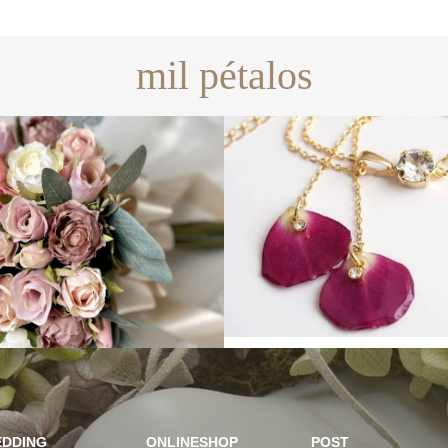
mil pétalos
DDING
ONLINESHOP
POST