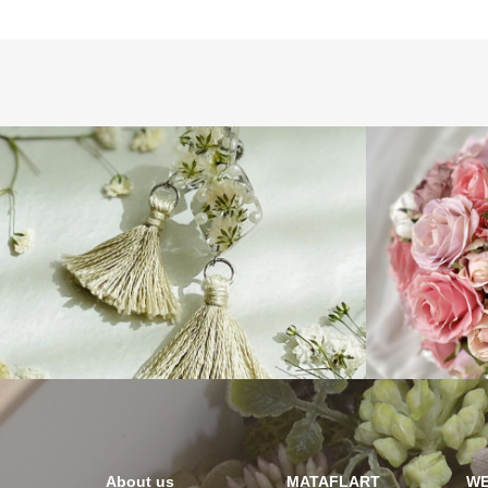
About us
MATAFLART
WE