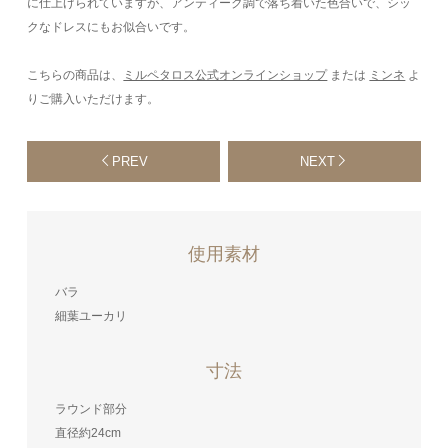
に仕上げられていますが、アンティーク調で落ち着いた色合いで、シッ
クなドレスにもお似合いです。
こちらの商品は、
ミルペタロス公式オンラインショップ
または
ミンネ
よ
りご購入いただけます。
PREV
NEXT
使用素材
バラ
細葉ユーカリ
寸法
ラウンド部分
直径約24cm