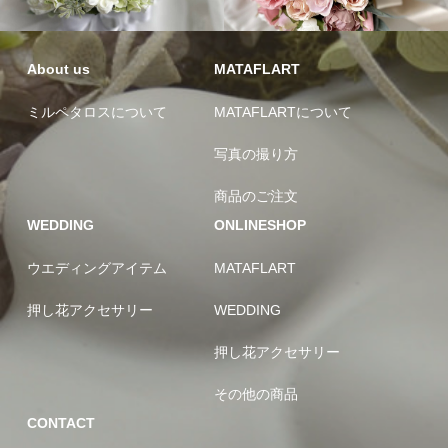
About us
MATAFLART
ミルペタロスについて
MATAFLARTについて
写真の撮り方
商品のご注文
WEDDING
ONLINESHOP
ウエディングアイテム
MATAFLART
押し花アクセサリー
WEDDING
押し花アクセサリー
その他の商品
CONTACT