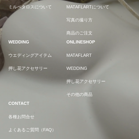
ミルペタロスについて
MATAFLARTについて
写真の撮り方
商品のご注文
WEDDING
ONLINESHOP
ウエディングアイテム
MATAFLART
押し花アクセサリー
WEDDING
押し花アクセサリー
その他の商品
CONTACT
各種お問合せ
よくあるご質問（FAQ）