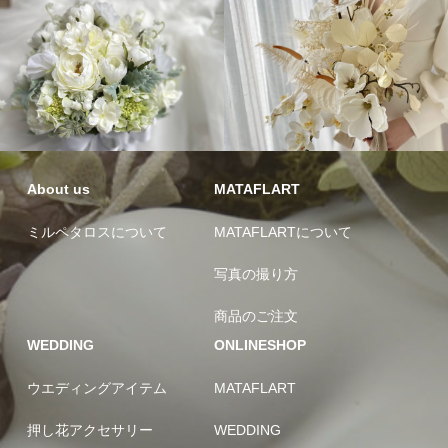
About us
MATAFLART
ミルペタロスについて
MATAFLARTについて
写真の撮り方
商品のご注文
WEDDING
ONLINESHOP
ウエディングアイテム
MATAFLART
押し花アクセサリー
WEDDING