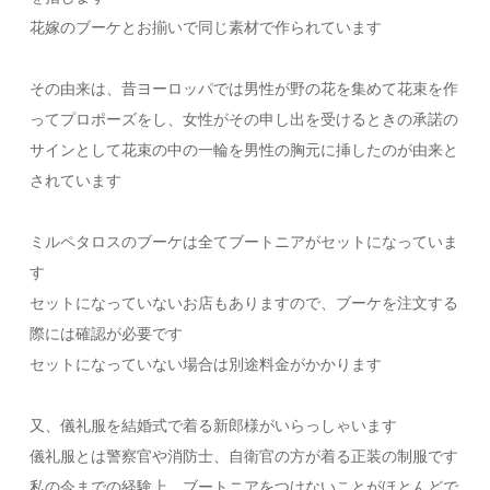
花嫁のブーケとお揃いで同じ素材で作られています
その由来は、昔ヨーロッパでは男性が野の花を集めて花束を作
ってプロポーズをし、女性がその申し出を受けるときの承諾の
サインとして花束の中の一輪を男性の胸元に挿したのが由来と
されています
ミルペタロスのブーケは全てブートニアがセットになっていま
す
セットになっていないお店もありますので、ブーケを注文する
際には確認が必要です
セットになっていない場合は別途料金がかかります
又、儀礼服を結婚式で着る新郎様がいらっしゃいます
儀礼服とは警察官や消防士、自衛官の方が着る正装の制服です
私の今までの経験上、ブートニアをつけないことがほとんどで