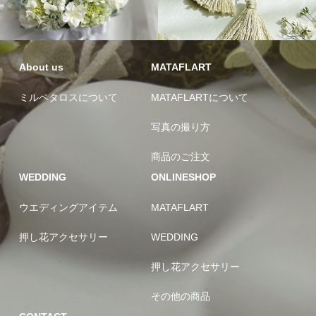
About us
MATAFLART
ミルペタロスについて
MATAFLARTについて
写真の撮り方
商品のご注文
WEDDING
ONLINESHOP
ウエディングアイテム
MATAFLART
押し花アクセサリー
WEDDING
押し花アクセサリー
その他の商品