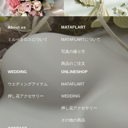
About us
MATAFLART
ミルペタロスについて
MATAFLARTについて
写真の撮り方
商品のご注文
WEDDING
ONLINESHOP
ウエディングアイテム
MATAFLART
押し花アクセサリー
WEDDING
押し花アクセサリー
その他の商品