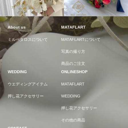
About us
MATAFLART
ミルペタロスについて
MATAFLARTについて
写真の撮り方
商品のご注文
WEDDING
ONLINESHOP
ウエディングアイテム
MATAFLART
押し花アクセサリー
WEDDING
押し花アクセサリー
その他の商品